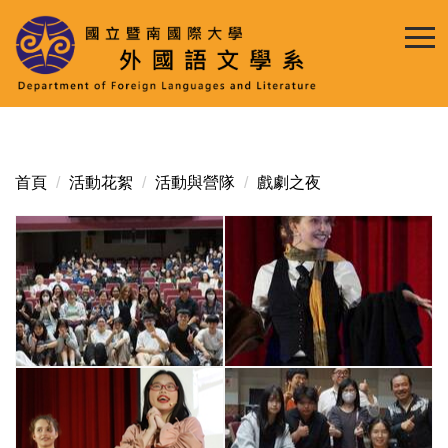
跳
到
主
要
內
容
區
首頁
活動花絮
活動與營隊
戲劇之夜