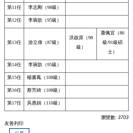
第
11
任
李志剛（
98
級）
第
12
任
李琬歆（
95
級）
蕭佩宜
（
86
洪啟原
（
98
第
13
任
游立偉
（
87
級）
級
/91
級碩
級）
士
）
第
14
任
李琬歆（
95
級）
第
15
任
楊書鳳（
108
級）
第
16
任
蔡芳綺（
108
級）
第
17
任
吳惠娟（
110
級）
瀏覽數:
3703
友善列印