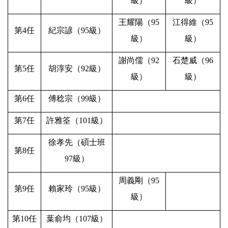
級）
級）
王耀陽（
95
江得維（
95
第
4
任
紀宗諺（
95
級）
級）
級）
謝尚儒（
92
石楚威（
96
第
5
任
胡淳安（
92
級）
級）
級）
第
6
任
傅稔宗（
99
級）
第
7
任
許雅筌（
101
級）
徐孝先（碩士班
第
8
任
97
級）
周義剛（
95
第
9
任
賴家玲（
95
級）
級）
第
10
任
葉俞均（
107
級）