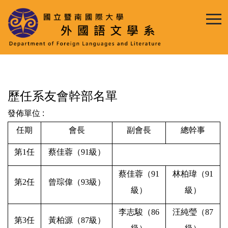
跳
到
主
要
內
容
區
歷任系友會幹部名單
發佈單位 :
任期
會長
副會長
總幹事
第
1
任
蔡佳蓉
（
91
級）
蔡佳蓉
（
91
林柏瑋
（
91
第
2
任
曾琮偉
（
93
級）
級）
級）
李志駿（
86
汪純瑩（
87
第
3
任
黃柏源（
87
級）